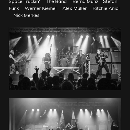
Space Truckin‘
The Band
Bernd Munz
Stefan
Funk
Werner Kiemel
Alex Müller
Ritchie Aniol
Nick Merkes